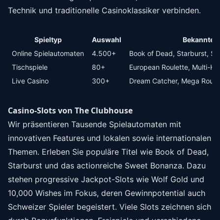
Technik und traditionelle Casinoklassiker verbinden.
Spieltyp
Auswahl
Bekannte Ti
Online Spielautomaten
4.500+
Book of Dead, Starburst, S
Tischspiele
80+
European Roulette, Multi-Ha
Live Casino
300+
Dream Catcher, Mega Roulet
Casino-Slots von The Clubhouse
Wir präsentieren Tausende Spielautomaten mit
innovativen Features und lokalen sowie internationalen
Themen. Erleben Sie populäre Titel wie Book of Dead,
Starburst und das actionreiche Sweet Bonanza. Dazu
stehen progressive Jackpot-Slots wie Wolf Gold und
10,000 Wishes im Fokus, deren Gewinnpotential auch
Schweizer Spieler begeistert. Viele Slots zeichnen sich