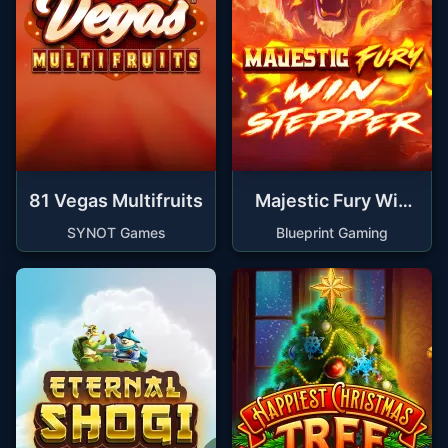
81 Vegas Multifruits
Majestic Fury Win
Stepper
SYNOT Games
Blueprint Gaming