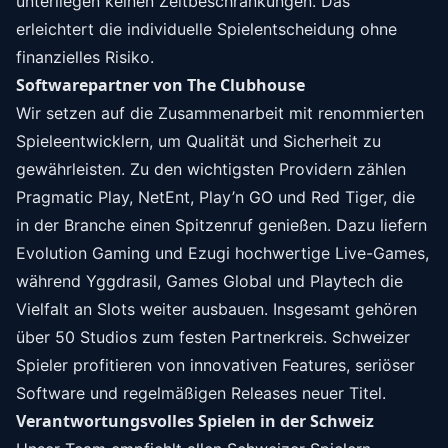
unterliegen keinen Zeitbeschränkungen. Das
erleichtert die individuelle Spielentscheidung ohne
finanzielles Risiko.
Softwarepartner von The Clubhouse
Wir setzen auf die Zusammenarbeit mit renommierten
Spieleentwicklern, um Qualität und Sicherheit zu
gewährleisten. Zu den wichtigsten Providern zählen
Pragmatic Play, NetEnt, Play’n GO und Red Tiger, die
in der Branche einen Spitzenruf genießen. Dazu liefern
Evolution Gaming und Ezugi hochwertige Live-Games,
während Yggdrasil, Games Global und Playtech die
Vielfalt an Slots weiter ausbauen. Insgesamt gehören
über 50 Studios zum festen Partnerkreis. Schweizer
Spieler profitieren von innovativen Features, seriöser
Software und regelmäßigen Releases neuer Titel.
Verantwortungsvolles Spielen in der Schweiz