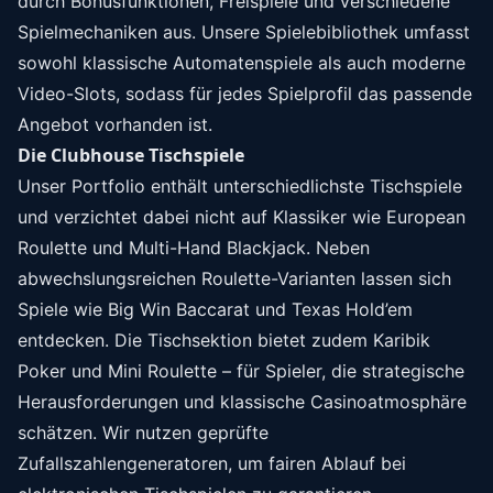
durch Bonusfunktionen, Freispiele und verschiedene
Spielmechaniken aus. Unsere Spielebibliothek umfasst
sowohl klassische Automatenspiele als auch moderne
Video-Slots, sodass für jedes Spielprofil das passende
Angebot vorhanden ist.
Die Clubhouse Tischspiele
Unser Portfolio enthält unterschiedlichste Tischspiele
und verzichtet dabei nicht auf Klassiker wie European
Roulette und Multi-Hand Blackjack. Neben
abwechslungsreichen Roulette-Varianten lassen sich
Spiele wie Big Win Baccarat und Texas Hold’em
entdecken. Die Tischsektion bietet zudem Karibik
Poker und Mini Roulette – für Spieler, die strategische
Herausforderungen und klassische Casinoatmosphäre
schätzen. Wir nutzen geprüfte
Zufallszahlengeneratoren, um fairen Ablauf bei